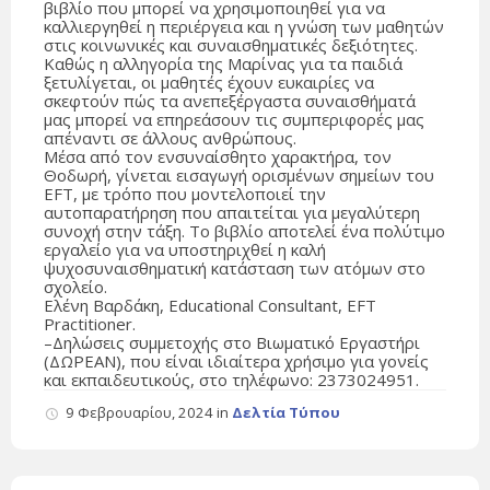
βιβλίο που μπορεί να χρησιμοποιηθεί για να
καλλιεργηθεί η περιέργεια και η γνώση των μαθητών
στις κοινωνικές και συναισθηματικές δεξιότητες.
Καθώς η αλληγορία της Μαρίνας για τα παιδιά
ξετυλίγεται, οι μαθητές έχουν ευκαιρίες να
σκεφτούν πώς τα ανεπεξέργαστα συναισθήματά
μας μπορεί να επηρεάσουν τις συμπεριφορές μας
απέναντι σε άλλους ανθρώπους.
Μέσα από τον ενσυναίσθητο χαρακτήρα, τον
Θοδωρή, γίνεται εισαγωγή ορισμένων σημείων του
EFT, με τρόπο που μοντελοποιεί την
αυτοπαρατήρηση που απαιτείται για μεγαλύτερη
συνοχή στην τάξη. Το βιβλίο αποτελεί ένα πολύτιμο
εργαλείο για να υποστηριχθεί η καλή
ψυχοσυναισθηματική κατάσταση των ατόμων στο
σχολείο.
Ελένη Βαρδάκη, Educational Consultant, EFT
Practitioner.
–Δηλώσεις συμμετοχής στο Βιωματικό Εργαστήρι
(ΔΩΡΕΑΝ), που είναι ιδιαίτερα χρήσιμο για γονείς
και εκπαιδευτικούς, στο τηλέφωνο: 2373024951.
9 Φεβρουαρίου, 2024
in
Δελτία Τύπου