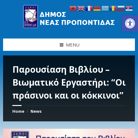
Skip
Skip
Skip
Skip
to
to
to
to
content
left
right
footer
Ανοίξτε τη γραμμή εργαλείων
sidebar
sidebar
MENU
Παρουσίαση Βιβλίου –
Βιωματικό Εργαστήρι: “Οι
πράσινοι και οι κόκκινοι”
Home
News
/