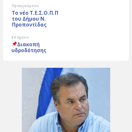
Προηγούμενο
Το νέο Τ.Ε.Σ.Ο.Π.Π
του Δήμου Ν.
Προποντίδας
Επόμενο
Διακοπή
υδροδότησης