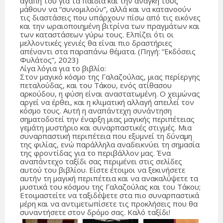
αγάπη του για τα παιδιά και την ανάγκη τους
μάθουν να “συνομιλούν”, αλλά και να κατανοούν
τις διαστάσεις που υπάρχουν πίσω από τις εικόνες
και την ωραιοποιημένη βιτρίνα των πραγμάτων και
των καταστάσεων γύρω τους. Ελπίζει ότι οι
μελλοντικές γενιές θα είναι πιο δραστήριες
απέναντι στα παραπάνω θέματα. (Πηγή: “Εκδόσεις
Φυλάτος”, 2023)
Λίγα λόγια για το βιβλίο:
Στον μαγικό κόσμο της Γαλαζούλας, μιας περίεργης
πεταλούδας, και του Τάκου, ενός ατίθασου
αρκούδου, η φύση είναι αναστατωμένη. Ο χειμώνας
αργεί να έρθει, και η κλιματική αλλαγή απειλεί τον
κόσμο τους. Αυτή η αναπάντεχη συνάντηση
σηματοδοτεί την έναρξη μιας μαγικής περιπέτειας
γεμάτη μυστήριο και συναρπαστικές στιγμές. Μια
συναρπαστική περιπέτεια που εξυμνεί τη δύναμη
της φιλίας, ενώ παράλληλα αναδεικνύει τη σημασία
της φροντίδας για το περιβάλλον μας. Ένα
αναπάντεχο ταξίδι σας περιμένει στις σελίδες
αυτού του βιβλίου. Είστε έτοιμοι να ξεκινήσετε
αυτήν τη μαγική περιπέτεια και να ανακαλύψετε τα
μυστικά του κόσμου της Γαλαζούλας και του Τάκου;
Ετοιμαστείτε να ταξιδέψετε στα πιο συναρπαστικά
μέρη και να αντιμετωπίσετε τις προκλήσεις που θα
συναντήσετε στον δρόμο σας. Καλό ταξίδι!