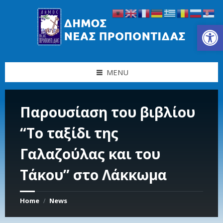
Skip
Skip
Skip
Skip
to
to
to
to
content
left
right
footer
Ανοίξτε τη γραμμή εργαλείων
sidebar
sidebar
MENU
Παρουσίαση του βιβλίου
“Το ταξίδι της
Γαλαζούλας και του
Τάκου” στο Λάκκωμα
Home
News
/