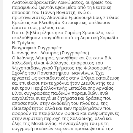
Ανατολικοθρακιωτών Λακκώματος, οι ήρωες του
παραμυθιού ζωντάνεψαν μέσα από τη θεατρική
απόδοση του Γιάννη Βογιατζή, ενώ οι
πρωταγωνιστές: Αθανασία Εμμανουηλίδου, Στέλιος
Κρεώτας και Ελευθερία Κοτσαφτίκη, απέδωσαν
άριστα τους ρόλους τους.
Για το βιβλίο μίλησε η κα Σαράφη Χρυσούλα, ενώ
ακολούθησαν τραγούδια από τη Δημοτική Χορωδία
Ν. Τρίγλιας.
Βιογραφικό Συγγραφέα:
Ιωάννης Αντ. Λάμπρος (Συγγραφέας)
Ο Ιωάννης Λάμπρος, γεννήθηκε και ζει στην Β.Α.
Χαλκιδική, είναι Φιλόλογος, απόφοιτος του
Ψυχοπαιδαγωγικού Τμήματος της Φιλοσοφικής
Σχολής του Πανεπιστημίου Ιωαννίνων. Έχει
εργαστεί ως εκπαιδευτικός στην Β/θμια εκπαίδευση
και επί είκοσι πέντε χρόνια ήταν Διευθυντής του
Κέντρου Περιβαλλοντικής Εκπαίδευσης Αρναίας.
Είναι συγγραφέας παιδικών παραμυθιών, ενώ
ασχολείται ενεργά με ζητήματα και δράσεις που
αποσκοπούν στην ανάδειξη του πλούτου, της
ιδιαιτερότητας αλλά και των προβλημάτων που
αφορούν το περιβάλλον φυσικό και ανθρωπογενές
στην ευρύτερη περιοχή της Χαλκιδικής, αλλά και
όλης της Μακεδονίας. Η ενασχόλησή του με τη
συγγραφή παιδικών κειμένων προέκυψε από την