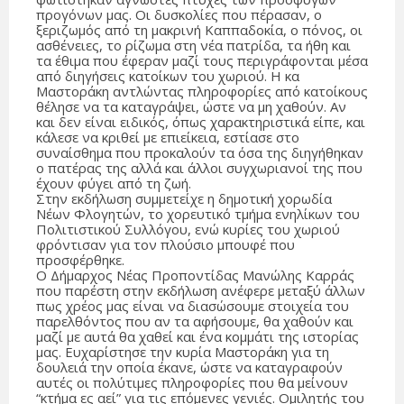
προγόνων μας. Οι δυσκολίες που πέρασαν, ο
ξεριζωμός από τη μακρινή Καππαδοκία, ο πόνος, οι
ασθένειες, το ρίζωμα στη νέα πατρίδα, τα ήθη και
τα έθιμα που έφεραν μαζί τους περιγράφονται μέσα
από διηγήσεις κατοίκων του χωριού. Η κα
Μαστοράκη αντλώντας πληροφορίες από κατοίκους
θέλησε να τα καταγράψει, ώστε να μη χαθούν. Αν
και δεν είναι ειδικός, όπως χαρακτηριστικά είπε, και
κάλεσε να κριθεί με επιείκεια, εστίασε στο
συναίσθημα που προκαλούν τα όσα της διηγήθηκαν
ο πατέρας της αλλά και άλλοι συγχωριανοί της που
έχουν φύγει από τη ζωή.
Στην εκδήλωση συμμετείχε η δημοτική χορωδία
Nέων Φλογητών, το χορευτικό τμήμα ενηλίκων του
Πολιτιστικού Συλλόγου, ενώ κυρίες του χωριού
φρόντισαν για τον πλούσιο μπουφέ που
προσφέρθηκε.
Ο Δήμαρχος Νέας Προποντίδας Μανώλης Καρράς
που παρέστη στην εκδήλωση ανέφερε μεταξύ άλλων
πως χρέος μας είναι να διασώσουμε στοιχεία του
παρελθόντος που αν τα αφήσουμε, θα χαθούν και
μαζί με αυτά θα χαθεί και ένα κομμάτι της ιστορίας
μας. Ευχαρίστησε την κυρία Μαστοράκη για τη
δουλειά την οποία έκανε, ώστε να καταγραφούν
αυτές οι πολύτιμες πληροφορίες που θα μείνουν
“κτήμα ες αεί” για τις επόμενες γενιές. Ομιλητής του