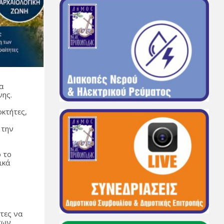
α
νης.
κτήτες,
 την
 το
ικά
τες να
των