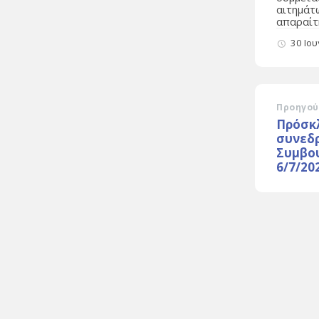
αιτημάτ
απαραίτη
30 Ιο
Προηγού
Πρόσκλ
συνεδ
Συμβο
6/7/20