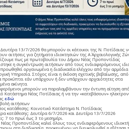
 Δευτέρα 13/7/2026 θα μπορούν οι κάτοικοι της Ν. Ποτίδαιας ν
υν αιτήσεις για ζητήματα ιδιοκτησιών της Α΄ Αρχαιολογικής Ζώ
ίζουμε πως με πρωτοβουλία του Δήμου Νέας Προποντίδας
στηκε η συγκέντρωση αιτήσεων από τους ενδιαφερόμενους ιδιο
 προωθηθεί οργανωμένα η διαδικασία ελέγχου από την αρμόδια
γική Υπηρεσία. Στόχος είναι η έκδοση σχετικής βεβαίωσης, από
α προκύπτει εάν υπάρχουν ή δεν υπάρχουν αρχαιότητες στα
μένα ακίνητα.
αφερόμενοι μπορούν να παραλαμβάνουν την έντυπη αίτηση από
κό Κατάστημα Νέας Ποτίδαιας ή να την «κατεβάσουν» ηλεκτρον
ας
εδώ
βολή αιτήσεων
ος κατάθεσης: Κοινοτικό Κατάστημα Ν. Ποτίδαιας
ρα κατάθεσης: Δευτέρα 6/7/2026 και Δευτέρα 13/7/2026
ς: 7 το πρωί έως 3 το μεσημέρι.
 Νέας Προποντίδας καλεί όλους τους ενδιαφερόμενους ιδιοκτή
σχουν στη διαδικασία, προκειμένου να διευκολυνθεί η εξέταση 