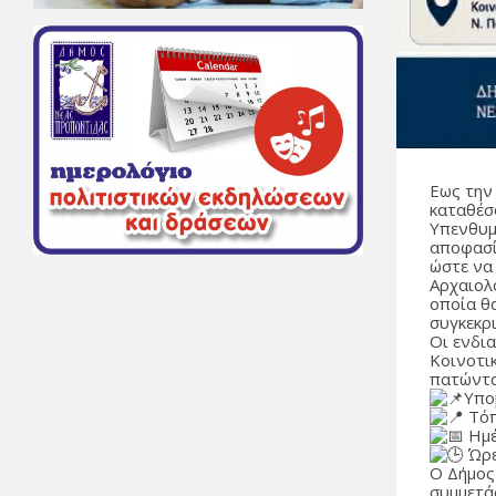
Εως την
καταθέσο
Υπενθυμ
αποφασί
ώστε να
Αρχαιολο
οποία θ
συγκεκρι
Οι ενδι
Κοινοτι
πατώντ
Υπο
Τόπ
Ημέ
Ώρε
Ο Δήμος
συμμετά