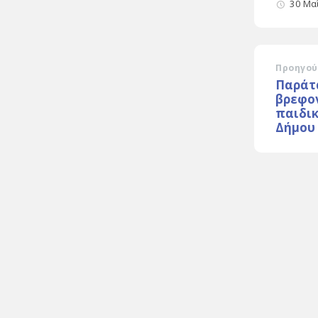
30 Μα
Προηγού
Παράτ
βρεφο
παιδι
Δήμου