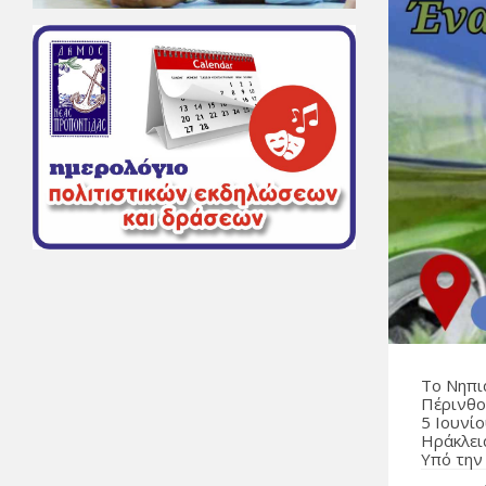
Το Νηπι
Πέρινθο
5 Ιουνί
Ηράκλει
Υπό την