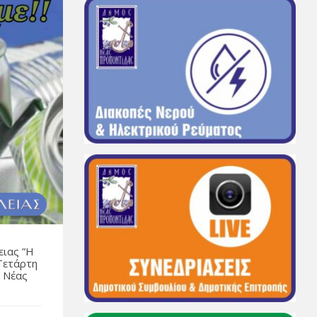
ειας ”Η
Τετάρτη
υ Νέας