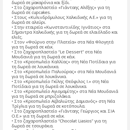
δωρεά σε μακαρόνια και ξίδι.
• Στο ζαχαροπλαστείο «Γιάνταης Αλέξης» για τη
δωρεά σε cupcakes.
• Στους «Κυλινδρόμυλους Χαλκιδικής Α.Ε.» για τη
δωρεά σε αλεύρι.
• Στην εταιρεία «Κωνσταντινίδης Ιγνάτιος» στα
Σήμαντρα Χαλκιδικής για τη δωρεά σε ελαιόλαδο και
ελιές.
• Στον «Φούρνο στην Πλατεία» στα Νέα Φλογητά
για τη δωρεά σε κέικ.
• Στο ζαχαροπλαστείο “Le Dessert” στα Νέα
Μουδανιά για τη δωρεά σε κέικ.
• Στο «Κρεοπωλείο Καλλίας» στη Νέα Ποτίδαια για
τη δωρεά σε λουκάνικα.
• Στο «Κρεοπωλείο Παλιούρας» στα Νέα Μουδανιά
για τη δωρεά σε λουκάνικα.
• Στο «Κρεοπωλείο Γκίλης Θεόφιλος Ι.» στη Νέα
Ποτίδαια για τη δωρεά σε λουκάνικα.
• Στο «Κρεοπωλείο Αγιομαμίτης» στα Νέα Μουδανιά
για τη δωρεά σε μπριζολάκια.
• Στο «Κρεοπωλείο Αϊβαλιώτης Δαμιανός» στη Νέα
Τρίγλια για τη δωρεά σε κοτόπουλα.
• Στο ζαχαροπλαστείο «Γιάνταης Γεώργιος και ΣΙΑ
Ο.Ε.» για τη δωρεά σε κέικ.
• Στο ζαχαροπλαστείο “Chocolat Liasios” για τη
δωρεά σε τσουρέκια.