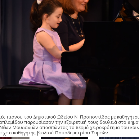
τές πιάνου του Δημοτικού Ωδείου Ν. Προποντίδας με καθηγήτρ
απλαμίδου παρουσίασαν την εξαιρετική τους δουλειά στο Δημο
Νέων Μουδανιών αποσπώντας το θερμό χειροκρότημα του κοιν
είχε ο καθηγητής βιολιού Παπαδημητρίου Συμεών