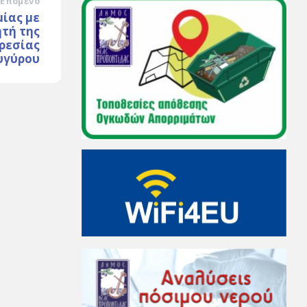
Επόμενο
ίας με
ητή της
ρεσίας
υγύρου