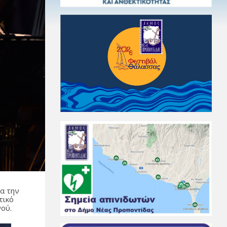
ια την
τικό
ού.