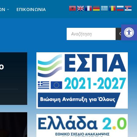
ΩΝ
ΕΠΙΚΟΙΝΩΝΊΑ
Ανοίξτε τη γραμμή εργαλείων
SEARCH:
o