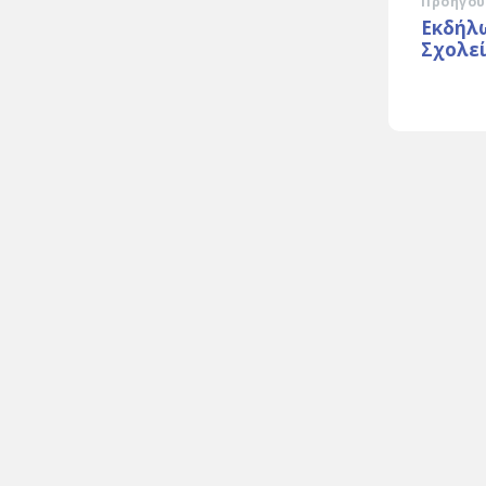
Προηγού
Εκδήλ
Σχολε