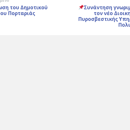
μενο
ωση του Δημοτικού
Συνάντηση γνωριμ
ίου Πορταριάς
τον νέο Διοικ
Πυροσβεστικής Υπη
Πολ