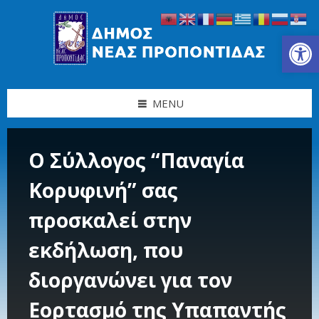
Skip
Skip
Skip
Skip
to
to
to
to
content
left
right
footer
Ανοίξτε τη γραμμή εργαλείων
sidebar
sidebar
MENU
Ο Σύλλογος “Παναγία
Κορυφινή” σας
προσκαλεί στην
εκδήλωση, που
διοργανώνει για τον
Εορτασμό της Υπαπαντής