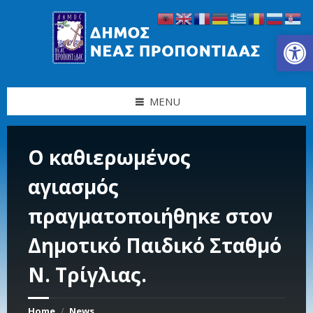
Skip
Skip
Skip
Skip
to
to
to
to
content
left
right
footer
Ανοίξτε τη γραμμή εργαλείων
sidebar
sidebar
MENU
Ο καθιερωμένος
αγιασμός
πραγματοποιήθηκε στον
Δημοτικό Παιδικό Σταθμό
Ν. Τρίγλιας.
Home
News
/