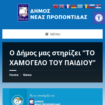
Skip
Skip
Skip
Skip
to
to
to
to
content
left
right
footer
Ανοίξτε τη γραμμή εργαλείων
sidebar
sidebar
MENU
Ο Δήμος μας στηρίζει “ΤΟ
ΧΑΜΟΓΕΛΟ ΤΟΥ ΠΑΙΔΙΟΥ”
Home
News
/