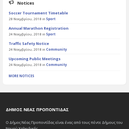
Notices
Soccer Tournament Timetable
28 Νοεμβρίου, 2018
in
Sport
Annual Marathon Registration
24 Νοεμβρίου, 2018
in
Sport
Traffic Safety Notice
24 Νοεμβρίου, 2018
in
Community
Upcoming Public Meetings
24 Νοεμβρίου, 2018
in
Community
MORE NOTICES
ΔΉΜΟΣ ΝΈΑΣ ΠΡΟΠΟΝΤΊΔΑΣ
Ο Δήμος Νέας Προποντίδας είναι ένας από τους πέντε Δήμους του
Νομού Χαλκιδικής.