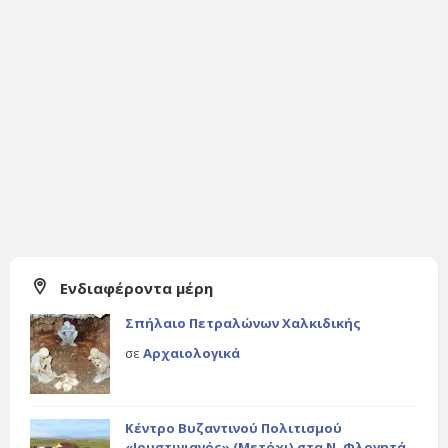
Ενδιαφέροντα μέρη
Σπήλαιο Πετραλώνων Χαλκιδικής
σε
Αρχαιολογικά
Κέντρο Βυζαντινού Πολιτισμού
«Ιουστινιανός» (Μετόχι) στα Ν. Φλογητά