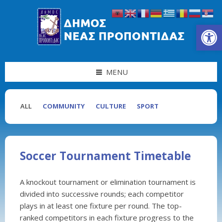
Skip
Skip
Skip
Skip
to
to
to
to
content
left
right
footer
Ανοίξτε τη γραμμή εργαλείων
sidebar
sidebar
MENU
ALL
COMMUNITY
CULTURE
SPORT
Soccer Tournament Timetable
A knockout tournament or elimination tournament is
divided into successive rounds; each competitor
plays in at least one fixture per round. The top-
ranked competitors in each fixture progress to the