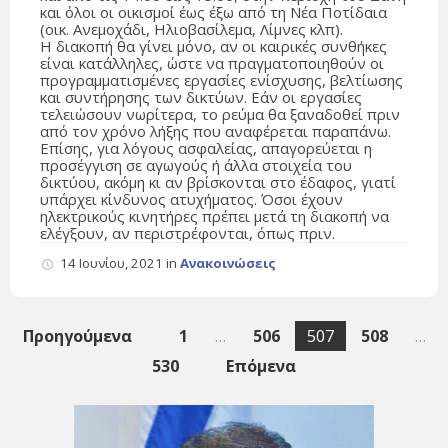
και όλοι οι οικισμοί έως έξω από τη Νέα Ποτίδαια
(οικ. Ανεμοχάδι, Ηλιοβασίλεμα, Λίμνες κλπ).
Η διακοπή θα γίνει μόνο, αν οι καιρικές συνθήκες
είναι κατάλληλες, ώστε να πραγματοποιηθούν οι
προγραμματισμένες εργασίες ενίσχυσης, βελτίωσης
και συντήρησης των δικτύων. Εάν οι εργασίες
τελειώσουν νωρίτερα, το ρεύμα θα ξαναδοθεί πριν
από τον χρόνο λήξης που αναφέρεται παραπάνω.
Επίσης, για λόγους ασφαλείας, απαγορεύεται η
προσέγγιση σε αγωγούς ή άλλα στοιχεία του
δικτύου, ακόμη κι αν βρίσκονται στο έδαφος, γιατί
υπάρχει κίνδυνος ατυχήματος. Όσοι έχουν
ηλεκτρικούς κινητήρες πρέπει μετά τη διακοπή να
ελέγξουν, αν περιστρέφονται, όπως πριν.
14 Ιουνίου, 2021
in
Ανακοινώσεις
Σελιδοποίηση
Προηγούμενα
1
…
506
507
508
…
άρθρων
530
Επόμενα