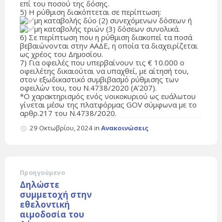
επί του ποσού της δόσης.
5) Η ρύθμιση διακόπτεται σε περίπτωση:
μη καταβολής δύο (2) συνεχόμενων δόσεων ή
μη καταβολής τριών (3) δόσεων συνολικά.
6) Σε περίπτωση που η ρύθμιση διακοπεί τα ποσά
βεβαιώνονται στην ΑΑΔΕ, η οποία τα διαχειρίζεται
ως χρέος του Δημοσίου.
7) Για οφειλές που υπερβαίνουν τις € 10.000 ο
οφειλέτης δικαιούται να υπαχθεί, με αίτησή του,
στον εξωδικαστικό συμβιβασμό ρύθμισης των
οφειλών του, του Ν.4738/2020 (Α’207).
*Ο χαρακτηρισμός ενός νοικοκυριού ως ευάλωτου
γίνεται μέσω της πλατφόρμας GOV σύμφωνα με το
αρθρ.217 του Ν.4738/2020.
29 Οκτωβρίου, 2024
in
Ανακοινώσεις
Προηγούμενο
Δηλώστε
συμμετοχή στην
εθελοντική
αιμοδοσία του