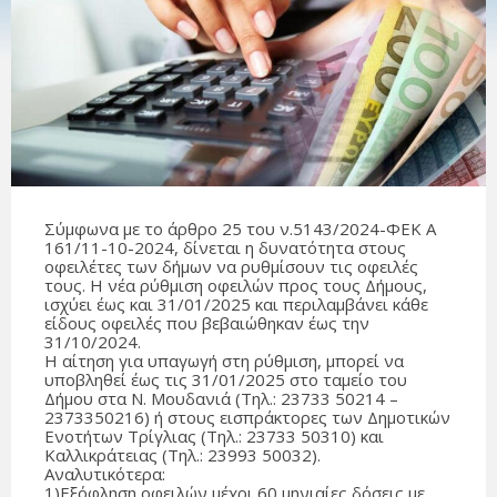
Σύμφωνα με το άρθρο 25 του ν.5143/2024-ΦΕΚ Α
161/11-10-2024, δίνεται η δυνατότητα στους
οφειλέτες των δήμων να ρυθμίσουν τις οφειλές
τους. Η νέα ρύθμιση οφειλών προς τους Δήμους,
ισχύει έως και 31/01/2025 και περιλαμβάνει κάθε
είδους οφειλές που βεβαιώθηκαν έως την
31/10/2024.
Η αίτηση για υπαγωγή στη ρύθμιση, μπορεί να
υποβληθεί έως τις 31/01/2025 στο ταμείο του
Δήμου στα Ν. Μουδανιά (Tηλ.: 23733 50214 –
2373350216) ή στους εισπράκτορες των Δημοτικών
Ενοτήτων Τρίγλιας (Τηλ.: 23733 50310) και
Καλλικράτειας (Τηλ.: 23993 50032).
Αναλυτικότερα:
1)Εξόφληση οφειλών μέχρι 60 μηνιαίες δόσεις με