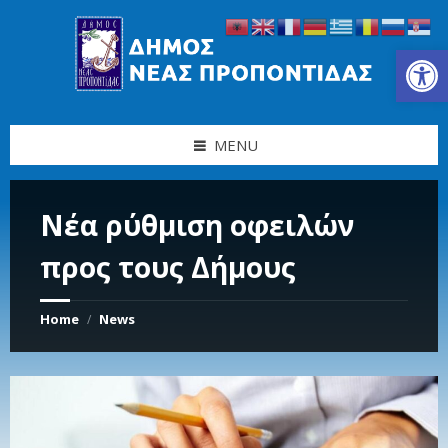
Skip
Skip
Skip
Skip
to
to
to
to
content
left
right
footer
Ανοίξτε τη γραμμή εργαλείων
sidebar
sidebar
MENU
Νέα ρύθμιση οφειλών
προς τους Δήμους
Home
News
/