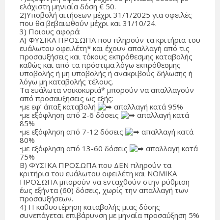
ελάχιστη μηνιαία δόση € 50.
2)Υποβολή αιτήσεων μέχρι 31/1/2025 για οφειλές
που θα βεβαιωθούν μέχρι και 31/10/24.
3) Ποιους αφορά:
Α) ΦΥΣΙΚΑ ΠΡΟΣΩΠΑ που πληρούν τα κριτήρια του
ευάλωτου οφειλέτη* και έχουν απαλλαγή από τις
προσαυξήσεις και τόκους εκπρόθεσμης καταβολής
καθώς και από τα πρόστιμα λόγω εκπρόθεσμης
υποβολής ή μη υποβολής ή ανακριβούς δήλωσης ή
λόγω μη καταβολής τέλους.
Τα ευάλωτα νοικοκυριά* μπορούν να απαλλαγούν
από προσαυξήσεις ως εξής:
•με εφ’ άπαξ καταβολή
απαλλαγή κατά 95%
•με εξόφληση από 2-6 δόσεις
απαλλαγή κατά
85%
•με εξόφληση από 7-12 δόσεις
απαλλαγή κατά
80%
•με εξόφληση από 13-60 δόσεις
απαλλαγή κατά
75%
Β) ΦΥΣΙΚΑ ΠΡΟΣΩΠΑ που ΔΕΝ πληρούν τα
κριτήρια του ευάλωτου οφειλέτη και ΝΟΜΙΚΑ
ΠΡΟΣΩΠΑ μπορούν να ενταχθούν στην ρύθμιση
έως εξήντα (60) δόσεις, χωρίς την απαλλαγή των
προσαυξήσεων.
4) Η καθυστέρηση καταβολής μιας δόσης
συνεπάγεται επιβάρυνση με μηναία προσαύξηση 5%