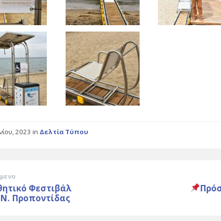
υνίου, 2023
in
Δελτία Τύπου
μενο
θητικό Φεστιβάλ
Πρό
 Ν. Προποντίδας