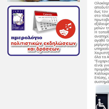
Ολοκληρ
αποδυτη
έως τον
στο πλαί
πρωτοβο
εξάλειψ
μελών τη
Η τοποθ
αναπηρί
αγαθό τη
μερίμνησ
υπηρεσί
Χειριστ
όλα τα 
“Ευχαρισ
είναι γ
προμηθε
Καλλικρ
Επίσης, 
συστημά