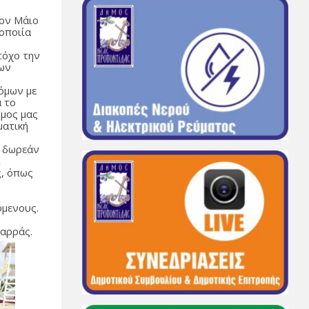
τον Μάιο
οποιία
τόχο την
των
όμων με
α το
ήμος μας
ματική
ν δωρεάν
.
ς, όπως
όμενους.
Καρράς.