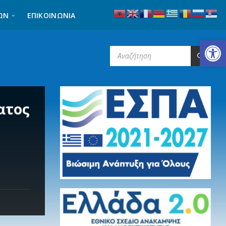
ΩΝ
ΕΠΙΚΟΙΝΩΝΊΑ
Ανοίξτε τη γραμμή εργαλείων
SEARCH:
ατος