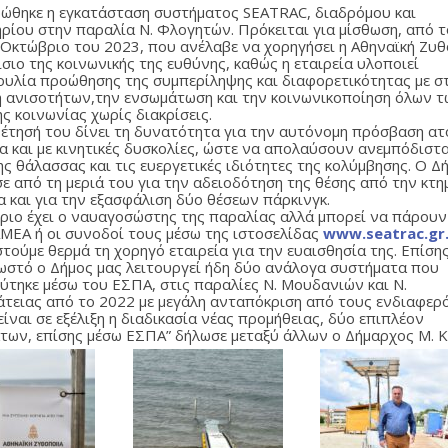
ώθηκε η εγκατάσταση συστήματος SEATRAC, διαδρόμου και
ρίου στην παραλία Ν. Φλογητών. Πρόκειται για μίσθωση, από 
 Οκτώβριο του 2023, που ανέλαβε να χορηγήσει η Αθηναϊκή Ζυθ
σιο της κοινωνικής της ευθύνης, καθώς η εταιρεία υλοποιεί
υλία προώθησης της συμπερίληψης και διαφορετικότητας με σ
η ανισοτήτων,την ενσωμάτωση και την κοινωνικοποίηση όλων 
ς κοινωνίας χωρίς διακρίσεις.
έτησή του δίνει τη δυνατότητα για την αυτόνομη πρόσβαση ατ
α και με κινητικές δυσκολίες, ώστε να απολαύσουν ανεμπόδιστ
ς θάλασσας και τις ευεργετικές ιδιότητες της κολύμβησης. Ο Δ
ε από τη μεριά του για την αδειοδότηση της θέσης από την κτη
α και για την εξασφάλιση δύο θέσεων πάρκινγκ.
ήριο έχει ο ναυαγοσώστης της παραλίας αλλά μπορεί να πάρου
ΑΜΕΑ ή οι συνοδοί τους μέσω της ιστοσελίδας
www.seatrac.gr
τούμε θερμά τη χορηγό εταιρεία για την ευαισθησία της. Επίση
νωστό ο Δήμος μας λειτουργεί ήδη δύο ανάλογα συστήματα που
ύτηκε μέσω του ΕΣΠΑ, στις παραλίες Ν. Μουδανιών και Ν.
άτειας από το 2022 με μεγάλη ανταπόκριση από τους ενδιαφερ
είναι σε εξέλιξη η διαδικασία νέας προμήθειας, δύο επιπλέον
των, επίσης μέσω ΕΣΠΑ” δήλωσε μεταξύ άλλων ο Δήμαρχος Μ. 