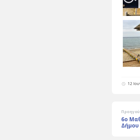
12 Ιο
Προηγού
6ο Μα
Δήμου