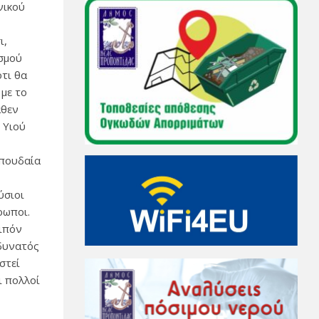
νικού
ι,
ισμού
ότι θα
 με το
αθεν
 Υιού
σπουδαία
ύσιοι
ρωποι.
οιπόν
 δυνατός
στεί
ι πολλοί