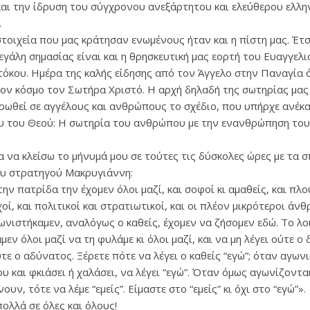
και την ίδρυση του σύγχρονου ανεξάρτητου και ελεύθερου ελλη
.
τοιχεία που μας κράτησαν ενωμένους ήταν και η πίστη μας. Έτσ
εγάλη σημασίας είναι και η θρησκευτική μας εορτή του Ευαγγελ
τόκου. Ημέρα της καλής είδησης από τον Άγγελο στην Παναγία 
τον κόσμο τον Σωτήρα Χριστό. Η αρχή δηλαδή της σωτηρίας μας
ρωθεί σε αγγέλους και ανθρώπους το σχέδιο, που υπήρχε ανέκ
υ του Θεού: Η σωτηρία του ανθρώπου με την ενανθρώπηση του
α να κλείσω το μήνυμά μου σε τούτες τις δύσκολες ώρες με τα 
ου στρατηγού Μακρυγιάννη:
ην πατρίδα την έχομεν όλοι μαζί, και σοφοί κι αμαθείς, και πλο
οί, και πολιτικοί και στρατιωτικοί, και οι πλέον μικρότεροι άνθ
ωνιστήκαμεν, αναλόγως ο καθείς, έχομεν να ζήσομεν εδώ. Το λ
εν όλοι μαζί να τη φυλάμε κι όλοι μαζί, και να μη λέγει ούτε ο
ύτε ο αδύνατος. Ξέρετε πότε να λέγει ο καθείς “εγώ”; όταν αγωνι
υ και φκιάσει ή χαλάσει, να λέγει “εγώ”. Όταν όμως αγωνίζοντα
νουν, τότε να λέμε “εμείς”. Είμαστε στο “εμείς” κι όχι στο “εγώ”».
ολλά σε όλες και όλους!