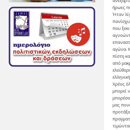
ανεξαρτ
ήρωες π
Ήταν λίγ
πανίσχυ
που ξεκ
αγνοώντ
επαναστ
αγώνα. 
πίστη κ
από μακ
ελεύθερ
ελληνική
Χρέος ό
μπορεί ν
μπορέσο
μας πονά
προτάξο
πραγματ
τιμώντα