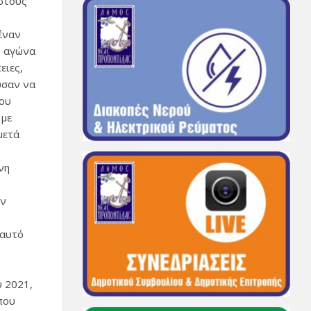
 στους
 έναν
ό αγώνα
ειες,
ύσαν να
του
 με
μετά
νη
εν
 αυτό
υ 2021,
που