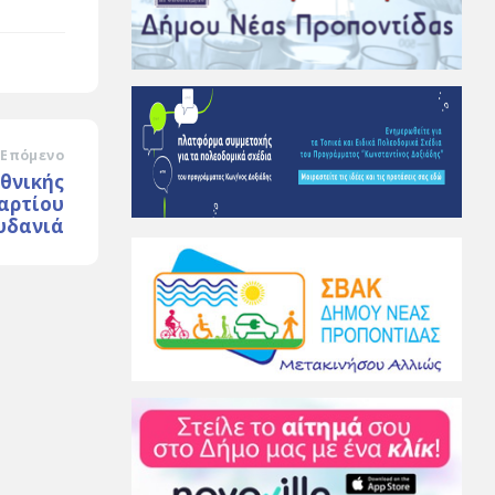
Επόμενο
Εθνικής
Μαρτίου
υδανιά