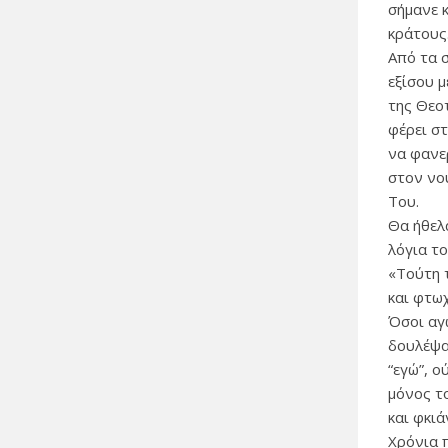
σήμανε 
κράτους
Από τα σ
εξίσου μ
της Θεο
φέρει σ
να φανε
στον νο
Του.
Θα ήθελ
λόγια τ
«Τούτη τ
και φτωχ
Όσοι αγ
δουλέψαμ
“εγώ”, ο
μόνος το
και φκιά
Χρόνια π