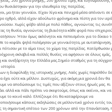
ησίας, 200 χρόνια μνήμης, 200 χρόνια τιμής και ευγνωμοσύνης
ου θυσιάστηκαν για την ελευθερία της πατρίδας.
οι, μα ήταν γενναίοι. Είχαν λίγα και πενιχρά μέσα απέναντι σε
ρο εχθρό, αλλά είχαν αδούλωτο φρόνημα και πίστη για τον ιερ
ινούσαν. Χωρίς φόβο αλλά με πολύ πάθος, αγνοώντας τις συνέπ
ας τη θυσία, αγνοώντας τη βιαιότητα κάθε φορά που επιχειρο
ατήσουν. Ήταν όμως ακλόνητοι και πεπεισμένοι για το δίκαιο 
Με το κεφάλι ψηλά πολέμησαν με γενναιότητα, με αυταπάρνηση,
αι πότισαν με το αίμα τους το χώμα της πατρίδας. Κατόρθωσαν 
ρόχρονη σκλαβιά και πολλές θυσίες να αφήσουν σε όλους εμάς,
η και ανεξάρτητη την Ελλάδα μας.Σημείο σταθμός για τη σύγχρο
 ιστορία.
λων η διαφύλαξη της ιστορικής μνήμης. Λαός χωρίς παρελθόν δ
α έχει ούτε και μέλλον. Δυστυχώς, για ακόμη μια χρονιά δεν θα
υμε να αποδώσουμε τις τιμές που αξίζουν στους ήρωές μας. Κι
ει αλλά και πάλι πρέπει να σκεφτούμε, όπως και εκείνοι, και να
υμε το κοινό καλό. Ελπίζουμε ότι θα καταφέρουμε να
οποιήσουμε κάποιες εκδηλώσεις σε μελλοντικό χρόνο εντός το
ς τη σημαντική επέτειο των 200 χρόνων από την Επανάσταση, 