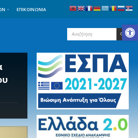
ΩΝ
ΕΠΙΚΟΙΝΩΝΊΑ
Ανοίξτε τη γραμμή εργαλείων
SEARCH:
α
ου