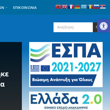
ΩΝ
ΕΠΙΚΟΙΝΩΝΊΑ
Ανοίξτε τη γραμμή εργαλείων
SEARCH:
ηκε
τα