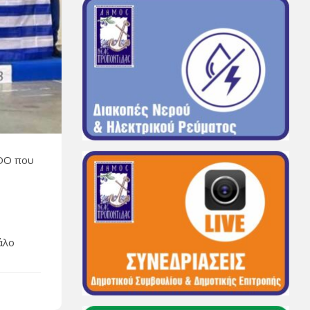
DO που
άλο