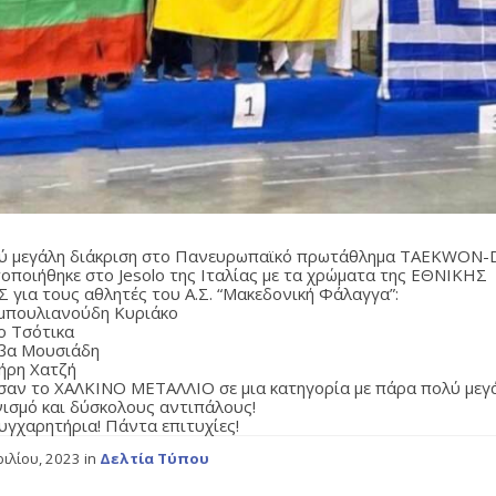
ύ μεγάλη διάκριση στο Πανευρωπαϊκό πρωτάθλημα TAEKWON-
οποιήθηκε στο Jesolo της Ιταλίας με τα χρώματα της ΕΘΝΙΚΗΣ
 για τους αθλητές του Α.Σ. “Μακεδονική Φάλαγγα”:
μπουλιανούδη Κυριάκο
ο Τσότικα
βα Μουσιάδη
ήρη Χατζή
σαν το ΧΑΛΚΙΝΟ ΜΕΤΑΛΛΙΟ σε μια κατηγορία με πάρα πολύ μεγ
ισμό και δύσκολους αντιπάλους!
υγχαρητήρια! Πάντα επιτυχίες!
ριλίου, 2023
in
Δελτία Τύπου