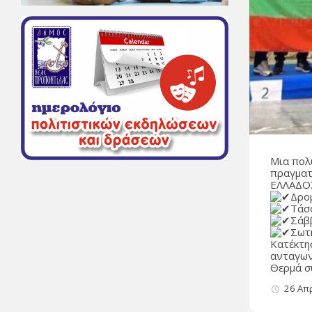
Μια πολ
πραγματ
ΕΛΛΑΔΟΣ
Δρο
Τάσ
Σάβ
Σωτ
Κατέκτη
ανταγων
Θερμά σ
26 Απ