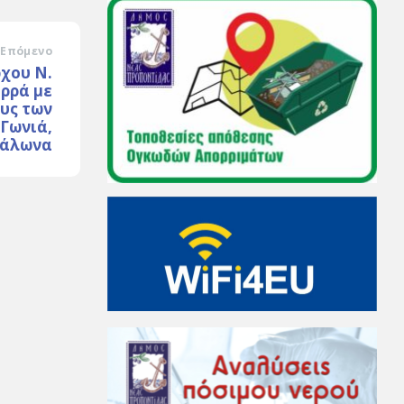
Επόμενο
χου Ν.
ρρά με
υς των
.Γωνιά,
ράλωνα