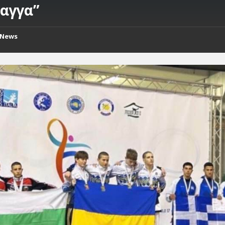
αγγα”
News