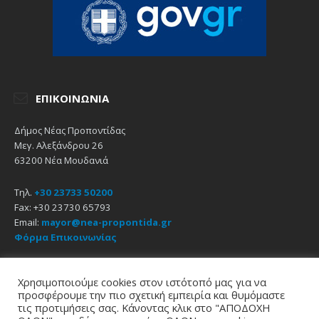
ΕΠΙΚΟΙΝΩΝΊΑ
Δήμος Νέας Προποντίδας
Μεγ. Αλεξάνδρου 26
63200 Νέα Μουδανιά
Τηλ.
+30 23733 50200
Fax: +30 23730 65793
Email:
mayor@nea-propontida.gr
Φόρμα Επικοινωνίας
Δήλωση Προσβασιμότητας
Χρησιμοποιούμε cookies στον ιστότοπό μας για να
προσφέρουμε την πιο σχετική εμπειρία και θυμόμαστε
Email
Facebook
YouTube
τις προτιμήσεις σας. Κάνοντας κλικ στο "ΑΠΟΔΟΧΗ