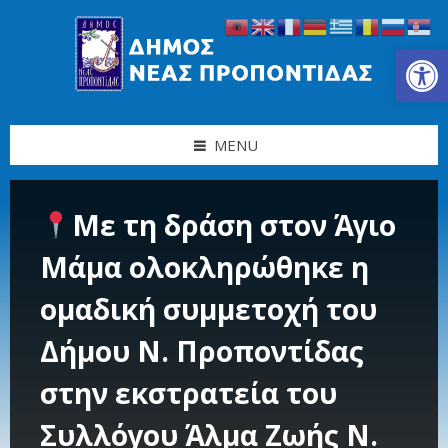
Skip
Skip
Skip
Skip
to
to
to
to
content
left
right
footer
Ανοίξτε τη γραμμή εργαλείων
sidebar
sidebar
MENU
Με τη δράση στον Άγιο
Μάμα ολοκληρώθηκε η
ομαδική συμμετοχή του
Δήμου Ν. Προποντίδας
στην εκστρατεία του
Συλλόγου Άλμα Ζωής Ν.