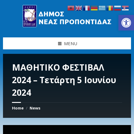
Skip
Skip
Skip
Skip
to
to
to
to
content
left
right
footer
Ανοίξτε τη γραμμή εργαλείων
sidebar
sidebar
MENU
ΜΑΘΗΤΙΚΟ ΦΕΣΤΙΒΑΛ
2024 – Τετάρτη 5 Ιουνίου
2024
Home
News
/