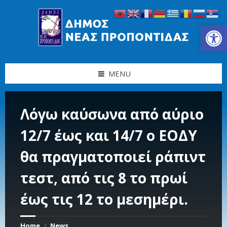
Skip
Skip
Skip
Skip
to
to
to
to
content
left
right
footer
Ανοίξτε τη γραμμή εργαλείων
sidebar
sidebar
MENU
Λόγω καύσωνα από αύριο
12/7 έως και 14/7 ο ΕΟΔΥ
θα πραγματοποιεί ράπιντ
τεστ, από τις 8 το πρωί
έως τις 12 το μεσημέρι.
Home
News
/