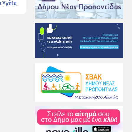
ν Υγεία