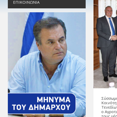
ΕΠΙΚΟΙΝΩΝΊΑ
Σύσσωμο
Κοινότη
Τενεδίω
ο Αγροτ
τους μέ