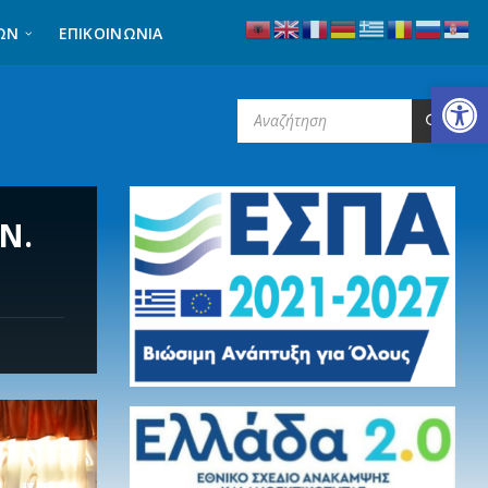
ΩΝ
ΕΠΙΚΟΙΝΩΝΊΑ
Ανοίξτε τη γραμμή εργαλείων
SEARCH:
Ν.