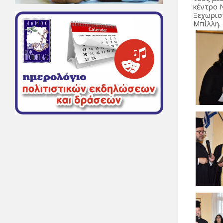
κέντρο 
Ξεχωρισ
Μπίλλη.