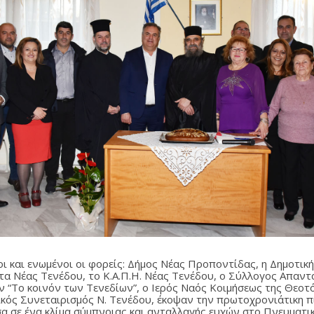
ι και ενωμένοι οι φορείς: Δήμος Νέας Προποντίδας, η Δημοτικ
τα Νέας Τενέδου, το Κ.Α.Π.Η. Νέας Τενέδου, ο Σύλλογος Απαν
ν “Το κοινόν των Τενεδίων”, ο Ιερός Ναός Κοιμήσεως της Θεοτ
ικός Συνεταιρισμός Ν. Τενέδου, έκοψαν την πρωτοχρονιάτικη π
σα σε ένα κλίμα σύμπνοιας και ανταλλαγής ευχών στο Πνευματι