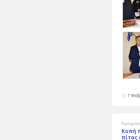
7 Φεβ
Προηγού
Κοπή 
πίτας 