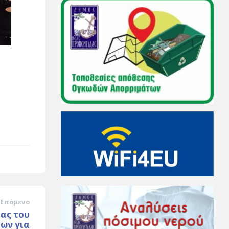
Επόμενο
ας του
ων για