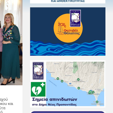
ή
ταχού
όκου και
ίτα
κό