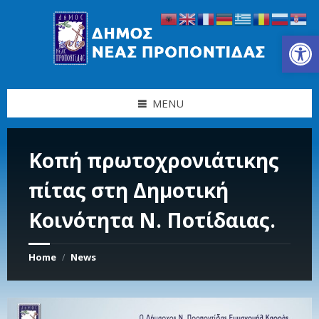
Skip
Skip
Skip
Skip
to
to
to
to
content
left
right
footer
Ανοίξτε τη γραμμή εργαλείων
sidebar
sidebar
MENU
Κοπή πρωτοχρονιάτικης
πίτας στη Δημοτική
Κοινότητα Ν. Ποτίδαιας.
Home
News
/