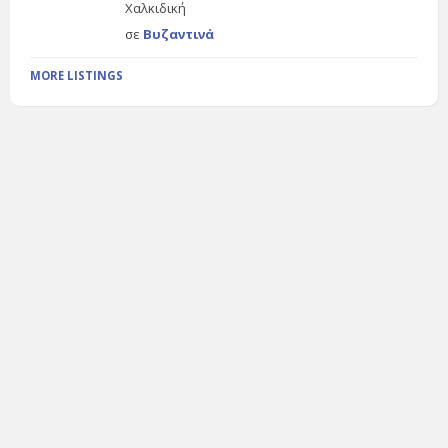
Χαλκιδική
σε
Βυζαντινά
MORE LISTINGS