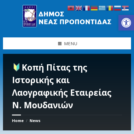
Skip
Skip
Skip
Skip
to
to
to
to
content
left
right
footer
Ανοίξτε τη γραμμή εργαλείων
sidebar
sidebar
MENU
Κοπή Πίτας της
Ιστορικής και
Λαογραφικής Εταιρείας
Ν. Μουδανιών
Home
News
/