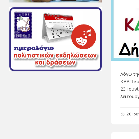
Λόγω τη
ΚΔΑΠ κα
23 Ιουν
λειτουρ
20 Ιο