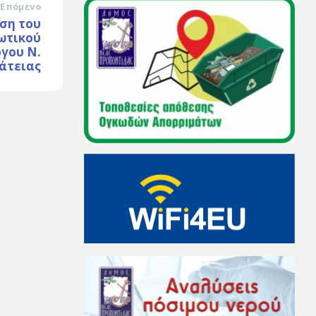
Επόμενο
ση του
ωτικού
γου Ν.
άτειας