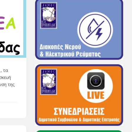
, τα
σκευή
νση της