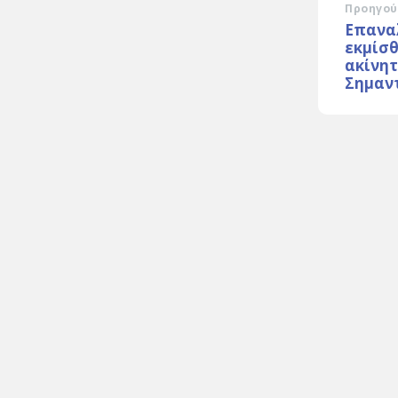
Προηγού
Επανα
εκμίσ
ακίνητ
Σημαν