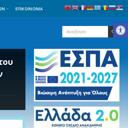
ΩΝ
ΕΠΙΚΟΙΝΩΝΊΑ
Ανοίξτε τη γραμμή εργαλείων
SEARCH:
του
ν