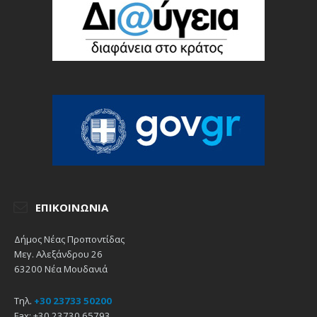
ΕΠΙΚΟΙΝΩΝΊΑ
Δήμος Νέας Προποντίδας
Μεγ. Αλεξάνδρου 26
63200 Νέα Μουδανιά
Τηλ.
+30 23733 50200
Fax: +30 23730 65793