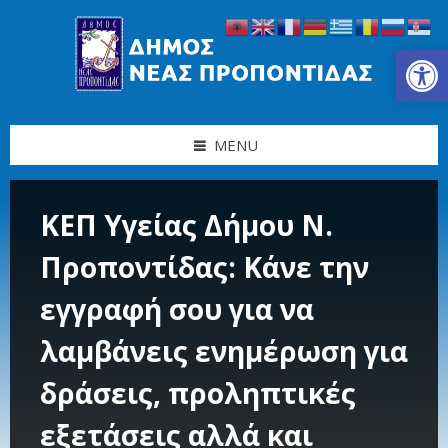
Skip
Skip
Skip
Skip
to
to
to
to
content
left
right
footer
Ανοίξτε τη γραμμή εργαλείων
sidebar
sidebar
MENU
ΚΕΠ Υγείας Δήμου Ν.
Προποντίδας: Κάνε την
εγγραφή σου για να
λαμβάνεις ενημέρωση για
δράσεις, προληπτικές
εξετάσεις αλλά και