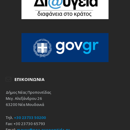
ΕΠΙΚΟΙΝΩΝΊΑ
Δήμος Νέας Προποντίδας
Μεγ. Αλεξάνδρου 26
63200 Νέα Μουδανιά
Τηλ.
+30 23733 50200
Fax: +30 23730 65793
Email:
mayor@nea-propontida.gr