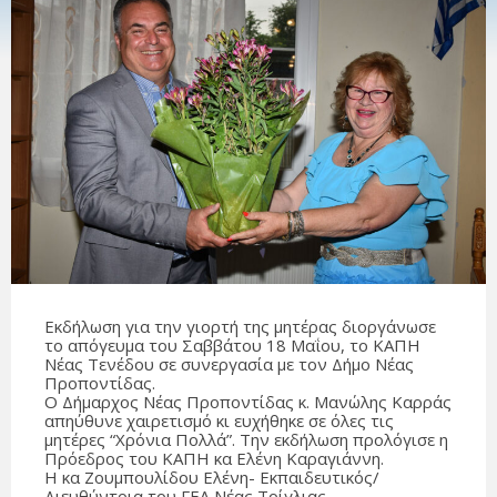
Εκδήλωση για την γιορτή της μητέρας διοργάνωσε
το απόγευμα του Σαββάτου 18 Μαΐου, το ΚΑΠΗ
Νέας Τενέδου σε συνεργασία με τον Δήμο Νέας
Προποντίδας.
Ο Δήμαρχος Νέας Προποντίδας κ. Μανώλης Καρράς
απηύθυνε χαιρετισμό κι ευχήθηκε σε όλες τις
μητέρες “Χρόνια Πολλά”. Την εκδήλωση προλόγισε η
Πρόεδρος του ΚΑΠΗ κα Ελένη Καραγιάννη.
Η κα Ζουμπουλίδου Ελένη- Εκπαιδευτικός/
Διευθύντρια του ΓΕΛ Νέας Τρίγλιας,