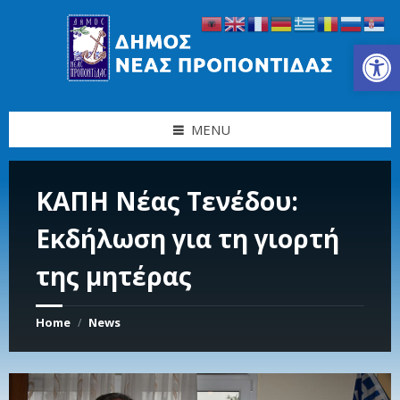
Skip
Skip
Skip
Skip
to
to
to
to
content
left
right
footer
Ανοίξτε τη γραμμή εργαλείων
sidebar
sidebar
MENU
ΚΑΠΗ Νέας Τενέδου:
Εκδήλωση για τη γιορτή
της μητέρας
Home
News
/