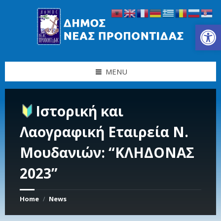
Skip
Skip
Skip
Skip
to
to
to
to
content
left
right
footer
Ανοίξτε τη γραμμή εργαλείων
sidebar
sidebar
MENU
Ιστορική και
Λαογραφική Εταιρεία Ν.
Μουδανιών: “ΚΛΗΔΟΝΑΣ
2023”
Home
News
/