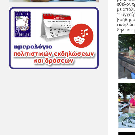
εθελοντ
με απόλυ
“Συγχαί
βοήθησα
εκδηλώσε
δήλωσε 