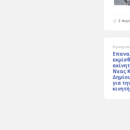
2 Αυγ
Προηγού
Επανα
εκμίσ
ακίνητ
Νεας 
Δημίο
για τη
κινητ