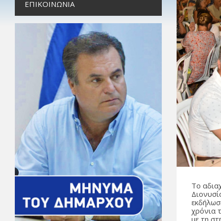
ΕΠΙΚΟΙΝΩΝΊΑ
Το αδιαχ
Διονυσί
εκδήλωσ
χρόνια 
με τη σ