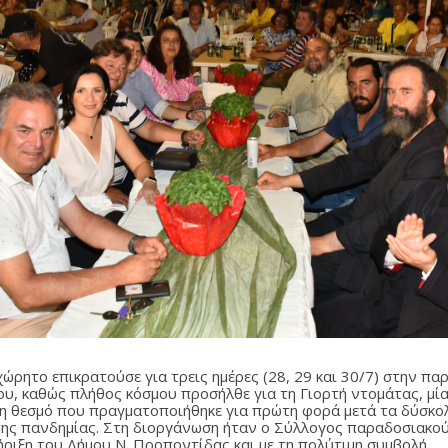
ώρητο επικρατούσε για τρεις ημέρες (28, 29 και 30/7) στην πα
ου, καθώς πλήθος κόσμου προσήλθε για τη Γιορτή ντομάτας, μί
η θεσμό που πραγματοποιήθηκε για πρώτη φορά μετά τα δύσκο
της πανδημίας. Στη διοργάνωση ήταν ο Σύλλογος παραδοσιακο
τήριξη του Δήμου Ν. Προποντίδας και με τη πολύτιμη συμβολή