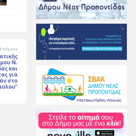
Επόμενο
ατικής
μου Ν.
ας και
τας για
άν στο
αύλου”