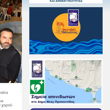
ραλία
α
λα
ύ χορού