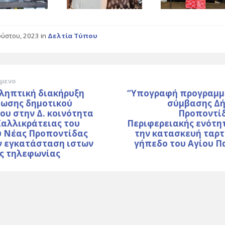
ούστου, 2023
in
Δελτία Τύπου
μενο
ληπτική διακήρυξη
“Υπογραφή προγραμμ
θωσης δημοτικού
σύμβασης Δή
ου στην Δ. κοινότητα
Προποντίδ
Καλλικράτειας του
Περιφερειακής ενότη
υ Νέας Προποντίδας
την κατασκευή ταρτ
ν εγκατάσταση ιστων
γήπεδο του Αγίου Π
ής τηλεφωνίας