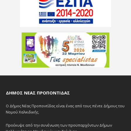
ΔΉΜΟΣ ΝΈΑΣ ΠΡΟΠΟΝΤΊΔΑΣ
Ο Δήμος Νέας Προποντίδας είναι ένας από τους πέντε Δήμους του
Νομού Χαλκιδικής.
Προέκυψε από την συνένωση των προϋπαρχόντων Δήμων