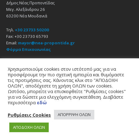
Δήμος Νέας Προποντίδας
Μεγ. Αλεξάνδρου 26
63200 Νέα Μουδανιά
Τηλ.
+30 23733 50200
Fax: +30 23730 65793
Email:
mayor@nea-propontida.gr
Φόρμα Επικοινωνίας
Δήλωση Προσβασιμότητας
Χρησιμοποιούμε cookies στον ιστότοπό μας για να
προσφέρουμε την πιο σχετική εμπειρία και θυμόμαστε
Email
Facebook
YouTube
τις προτιμήσεις σας. Κάνοντας κλικ στο "ΑΠΟΔΟΧΗ
ΟΛΩΝ", αποδέχεστε τη χρήση ΟΛΩΝ των cookies.
Ωστόσο, μπορείτε να επισκεφθείτε "Ρυθμίσεις cookies"
Αρχική
Πολιτική Απορρήτου
Πολιτική Cookies
για να δώσετε μια ελεγχόμενη συγκατάθεση. Διαβάστε
περισσότερα
εδώ
© 2021
Δήμος Νέας Προποντίδας
σχεδίαση - υποστήριξη
zero web & graphics
Ρυθμίσεις Cookies
ΑΠΟΡΡΙΨΗ ΟΛΩΝ
ΑΠΟΔΟΧΗ ΟΛΩΝ