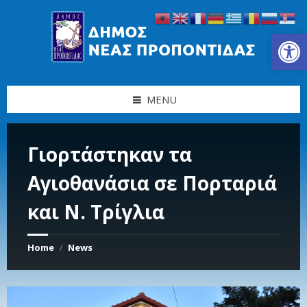
Skip
Skip
Skip
Skip
to
to
to
to
content
left
right
footer
Ανοίξτε τη γραμμή εργαλείων
sidebar
sidebar
MENU
Γιορτάστηκαν τα
Αγιοθανάσια σε Πορταριά
και Ν. Τρίγλια
Home
News
/