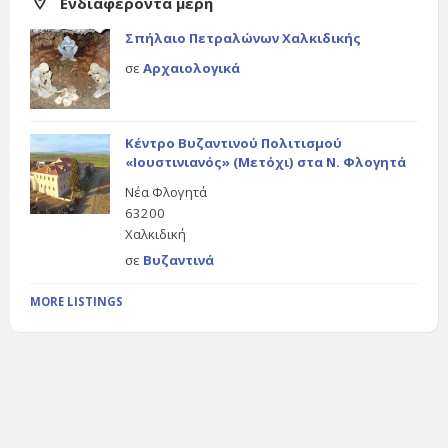
Ενδιαφέροντα μέρη
Σπήλαιο Πετραλώνων Χαλκιδικής
σε
Αρχαιολογικά
Κέντρο Βυζαντινού Πολιτισμού
«Ιουστινιανός» (Μετόχι) στα Ν. Φλογητά
Νέα Φλογητά
63200
Χαλκιδική
σε
Βυζαντινά
MORE LISTINGS