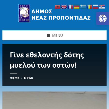
Skip
Skip
Skip
Skip
to
to
to
to
content
left
right
footer
Ανοίξτε τη γραμμή εργαλείων
sidebar
sidebar
MENU
Γίνε εθελοντής δότης
μυελού των οστών!
Home
News
/