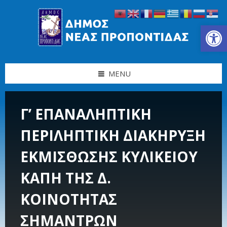
Skip
Skip
Skip
Skip
to
to
to
to
content
left
right
footer
Ανοίξτε τη γραμμή εργαλείων
sidebar
sidebar
MENU
Γ’ ΕΠΑΝΑΛΗΠΤΙΚΗ
ΠΕΡΙΛΗΠΤΙΚΗ ΔΙΑΚΗΡΥΞΗ
ΕΚΜΙΣΘΩΣΗΣ ΚΥΛΙΚΕΙΟΥ
ΚΑΠΗ ΤΗΣ Δ.
ΚΟΙΝΟΤΗΤΑΣ
ΣΗΜΑΝΤΡΩΝ