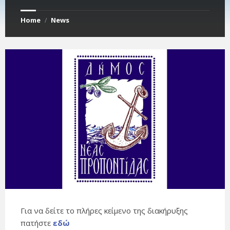
Home
News
/
Για να δείτε το πλήρες κείμενο της διακήρυξης
πατήστε
εδώ