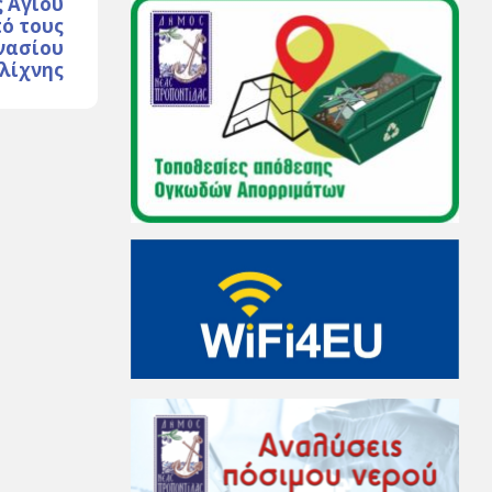
 Αγίου
ό τους
νασίου
λίχνης