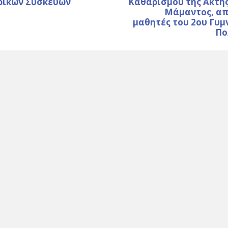
ρικών Συσκευών
Καθαρισμού της Ακτής
Μάμαντος, απ
μαθητές του 2ου Γυμ
Πο