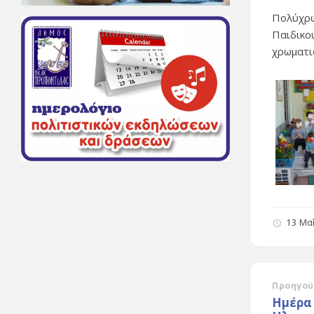
Πολύχρω
Παιδικο
χρωματι
13 Μα
Προηγού
Ημέρα