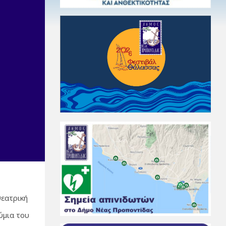
θεατρική
ς
ύμια του