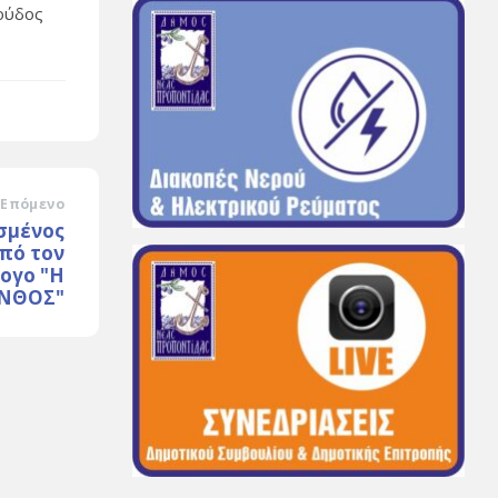
κούδος
Επόμενο
σμένος
από τον
ογο "Η
ΙΝΘΟΣ"