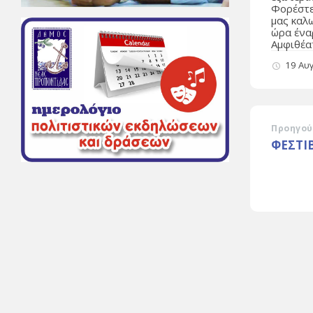
Φορέστε
μας καλ
ώρα ένα
Αμφιθέα
19 Αυ
Προηγού
ΦΕΣΤΙ