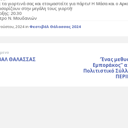
 τα γιορτινά σας και ετοιμαστείτε για πάρτυ! Η Μάσα και ο Αρ
ωσορίζουν στην μεγάλη τους γιορτή!
ρξης: 20.30
τρο Ν. Μουδανιών
γούστου, 2024
in
Φεστιβάλ Θάλασσας 2024
μενο
ΒΑΛ ΘΑΛΑΣΣΑΣ
’Ένας μεθυ
Εμποράκος’’ 
Πολιτιστικό Σύλλ
ΠΕΡ