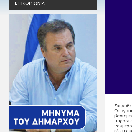
ΕΠΙΚΟΙΝΩΝΊΑ
Σκηνοθε
Οι αγαπ
βασισμέ
παράστα
νούμερο
εξωτερι