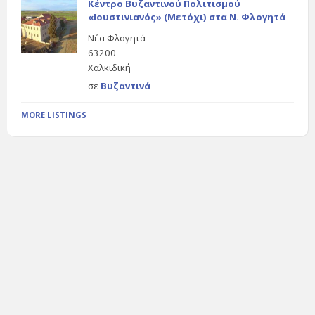
Κέντρο Βυζαντινού Πολιτισμού
«Ιουστινιανός» (Μετόχι) στα Ν. Φλογητά
Νέα Φλογητά
63200
Χαλκιδική
σε
Βυζαντινά
MORE LISTINGS