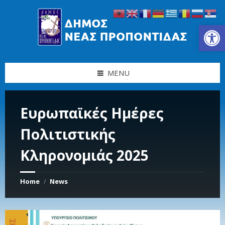
Skip
Skip
Skip
Skip
to
to
to
to
content
left
right
footer
Ανοίξτε τη γραμμή εργαλείων
sidebar
sidebar
MENU
Ευρωπαϊκές Ημέρες
Πολιτιστικής
Κληρονομιάς 2025
Home
News
/