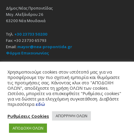
Δήμος Νέας Προποντίδας
Μεγ. Αλεξάνδρου 26
63200 Νέα Μουδανιά
Τηλ.
+30 23733 50200
Fax: +30 23730 65793
Email:
mayor@nea-propontida.gr
Φόρμα Επικοινωνίας
Δήλωση Προσβασιμότητας
Χρησιμοποιούμε cookies στον ιστότοπό μας για να
προσφέρουμε την πιο σχετική εμπειρία και θυμόμαστε
Email
Facebook
YouTube
τις προτιμήσεις σας. Κάνοντας κλικ στο "ΑΠΟΔΟΧΗ
ΟΛΩΝ", αποδέχεστε τη χρήση ΟΛΩΝ των cookies.
Ωστόσο, μπορείτε να επισκεφθείτε "Ρυθμίσεις cookies"
Αρχική
Πολιτική Απορρήτου
Πολιτική Cookies
για να δώσετε μια ελεγχόμενη συγκατάθεση. Διαβάστε
© 2021
Δήμος Νέας Προποντίδας
περισσότερα
εδώ
σχεδίαση - υποστήριξη
zero web & graphics
Ρυθμίσεις Cookies
ΑΠΟΡΡΙΨΗ ΟΛΩΝ
ΑΠΟΔΟΧΗ ΟΛΩΝ