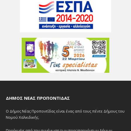
ΔΉΜΟΣ ΝΈΑΣ ΠΡΟΠΟΝΤΊΔΑΣ
Ο Δήμος Νέας Προποντίδας είναι ένας από τους πέντε Δήμους του
Νομού Χαλκιδικής.
Προέκυψε από την συνένωση των προϋπαρχόντων Δήμων