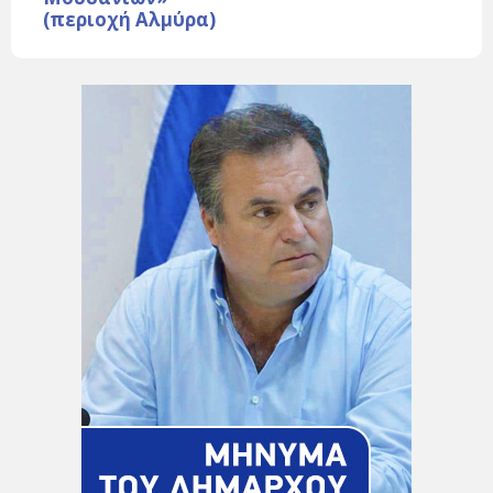
(περιοχή Αλμύρα)