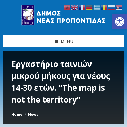
Skip
Skip
Skip
Skip
to
to
to
to
content
left
right
footer
Ανοίξτε τη γραμμή εργαλείων
sidebar
sidebar
MENU
Εργαστήριο ταινιών
μικρού μήκους για νέους
14-30 ετών. “The map is
not the territory”
Home
News
/