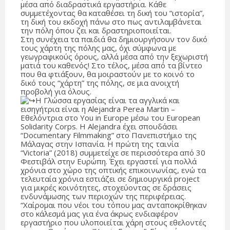
μέσα από διαδραστικά εργαστήρια. Κάθε
συμμετέχοντας θα καταθέσει τη δική του “ιστορία”,
τη δική του εκδοχή πάνω στο πως αντιλαμβάνεται
την πόλη όπου ζει και δραστηριοποιείται.
Στη συνέχεια τα παιδιά θα δημιουργήσουν τον δικό
τους χάρτη της πόλης μας, όχι σύμφωνα με
γεωγραφικούς όρους, αλλά μέσα από την ξεχωριστή
ματιά του καθενός! Στο τέλος, μέσα από τα βίντεο
που θα φτιάξουν, θα μοιραστούν με το κοινό το
δικό τους “χάρτη” της πόλης, σε μια ανοιχτή
προβολή για όλους.
Η Γλώσσα εργασίας είναι τα αγγλικά και
εισηγήτρια είναι η Alejandra Perea Martin –
Εθελόντρια στο You in Europe μέσω του European
Solidarity Corps. Η Alejandra έχει σπουδάσει
“Documentary Filmmaking” στο Πανεπιστήμιο της
Μάλαγας στην Ισπανία. Η πρώτη της ταινία
“Victoria” (2018) συμμετείχε σε περισσότερα από 30
Φεστιβάλ στην Ευρώπη. Έχει εργαστεί για πολλά
χρόνια στο χώρο της οπτικής επικοινωνίας, ενώ τα
τελευταία χρόνια εστιάζει σε δημιουργικά project
για μικρές κοινότητες, στοχεύοντας σε δράσεις
ενδυνάμωσης των περιοχών της περιφέρειας.
“Χαίρομαι που νέοι του τόπου μας ανταποκρίθηκαν
στο κάλεσμά μας για ένα άκρως ενδιαφέρον
εργαστήριο που υλοποιείται χάρη στους εθελοντές