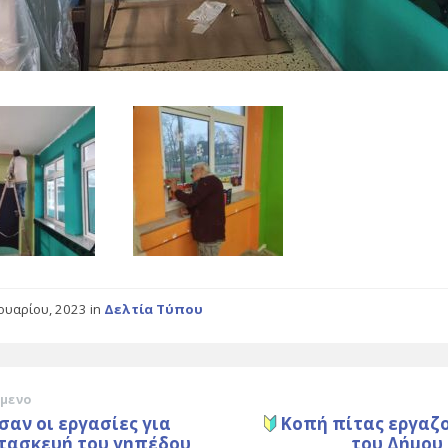
νουαρίου, 2023
in
Δελτία Τύπου
μενο
σαν οι εργασίες για
Κοπή πίτας εργαζ
ατασκευή του γηπέδου
του Δήμου