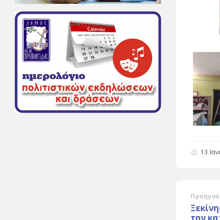
13 Ια
Προηγού
Ξεκίνη
την κ