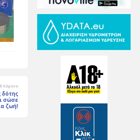
Επόμενο
ς δότης
ι σώσε
ία ζωή!