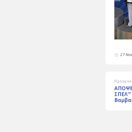
27 Νο
Προηγού
ΑΠΟΨΕ
ΣΠΕΛ'"
Βαμβα