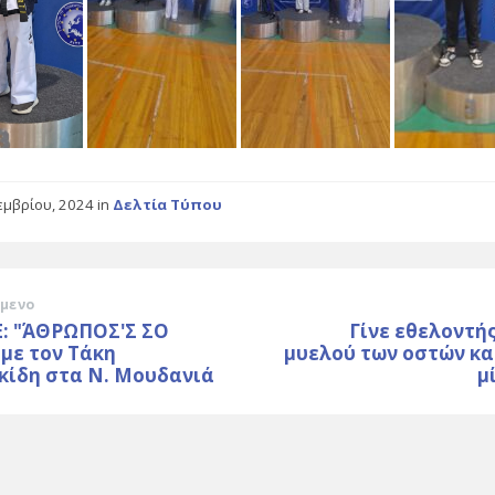
εμβρίου, 2024
in
Δελτία Τύπου
μενο
: "ΆΘΡΩΠΟΣ'Σ ΣΟ
Γίνε εθελοντή
 με τον Τάκη
μυελού των οστών κα
κίδη στα Ν. Μουδανιά
μ