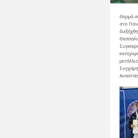
Θερμά σ
στο Παν
διεξήχθ
Θεσσαλο
Συγκεκρ
κατηγορ
μετάλλι
Συγχαρη
Αναστάσ