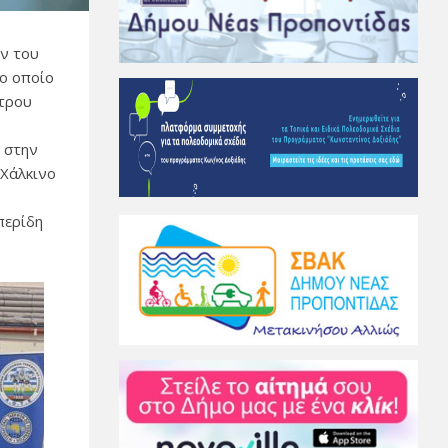
ών του
ο οποίο
στρου
ο στην
 Χάλκινο
περίδη