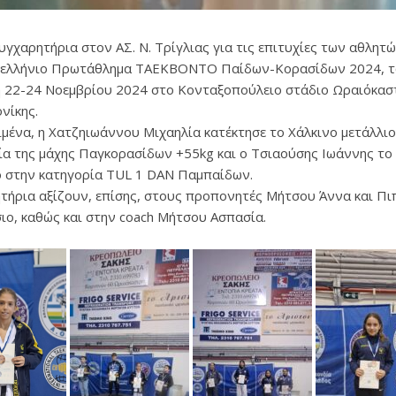
υγχαρητήρια στον ΑΣ. Ν. Τρίγλιας για τις επιτυχίες των αθλητ
ελλήνιο Πρωτάθλημα ΤΑΕΚΒΟΝΤΟ Παίδων-Κορασίδων 2024, τ
η 22-24 Νοεμβρίου 2024 στο Κονταξοπούλειο στάδιο Ωραιόκα
νίκης.
ιμένα, η Χατζηιωάννου Μιχαηλία κατέκτησε το Χάλκινο μετάλλι
ία της μάχης Παγκορασίδων +55kg και ο Τσιαούσης Ιωάννης το
ο στην κατηγορία TUL 1 DAN Παμπαίδων.
τήρια αξίζουν, επίσης, στους προπονητές Μήτσου Άννα και Πι
ιο, καθώς και στην coach Μήτσου Ασπασία.