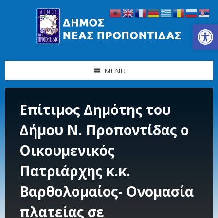
Skip
Skip
Skip
Skip
to
to
to
to
content
left
right
footer
Ανοίξτε τη γραμμή εργαλείων
sidebar
sidebar
MENU
Επίτιμος Δημότης του
Δήμου Ν. Προποντίδας ο
Οικουμενικός
Πατριάρχης κ.κ.
Βαρθολομαίος- Ονομασία
πλατείας σε