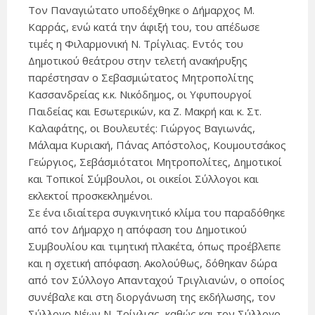
Τον Παναγιώτατο υποδέχθηκε ο Δήμαρχος Μ.
Καρράς, ενώ κατά την άφιξή του, του απέδωσε
τιμές η Φιλαρμονική Ν. Τρίγλιας. Εντός του
Δημοτικού θεάτρου στην τελετή ανακήρυξης
παρέστησαν ο Σεβασμιώτατος Μητροπολίτης
Κασσανδρείας κ.κ. Νικόδημος, οι Υφυπουργοί
Παιδείας και Εσωτερικών, κα Ζ. Μακρή και κ. Στ.
Καλαφάτης, οι Βουλευτές: Γιώργος Βαγιωνάς,
Μάλαμα Κυριακή, Πάνας Απόστολος, Κουμουτσάκος
Γεώργιος, Σεβάσμιότατοι Μητροπολίτες, Δημοτικοί
και Τοπικοί Σύμβουλοι, οι οικείοι Σύλλογοι και
εκλεκτοί προσκεκλημένοι.
Σε ένα ιδιαίτερα συγκινητικό κλίμα του παραδόθηκε
από τον Δήμαρχο η απόφαση του Δημοτικού
Συμβουλίου και τιμητική πλακέτα, όπως προέβλεπε
και η σχετική απόφαση. Ακολούθως, δόθηκαν δώρα
από τον Σύλλογο Απανταχού Τριγλιανών, ο οποίος
συνέβαλε και στη διοργάνωση της εκδήλωσης, τον
Σύλλογο Νέων Ν. Τρίγλιας, καθώς και τον Σύλλογο