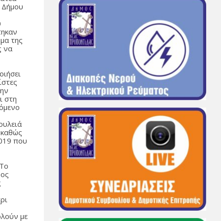
υ Δήμου
υ
τηκαν
ημα της
ς να
οιήσει
ίστες
την
ι στη
πόμενο
ουλειά
 καθώς
2019 που
«Το
δος
ς
χρι
ολούν με