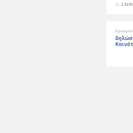
2 Σεπ
Προηγού
δηλώσε
Κοινό