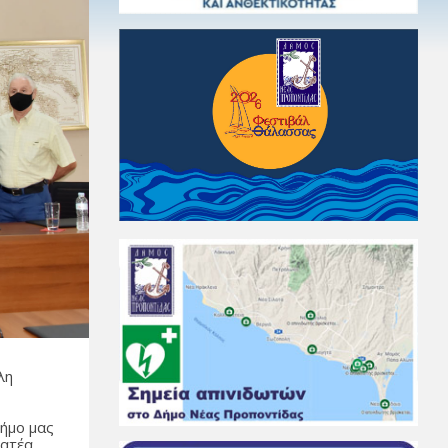
λη
ήμο μας
ματέα