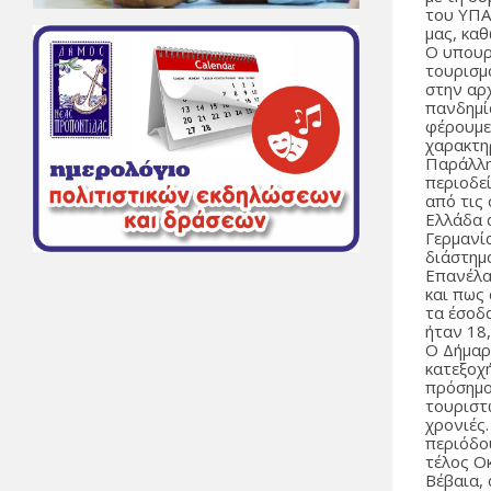
του ΥΠΑ
μας, κα
Ο υπουρ
τουρισμ
στην αρ
πανδημία
φέρουμε
χαρακτη
Παράλλη
περιοδε
από τις 
Ελλάδα α
Γερμανί
διάστημ
Επανέλα
και πως
τα έσοδ
ήταν 18,
Ο Δήμαρ
κατεξοχ
πρόσημο 
τουριστ
χρονιές.
περιόδο
τέλος Ο
Βέβαια,