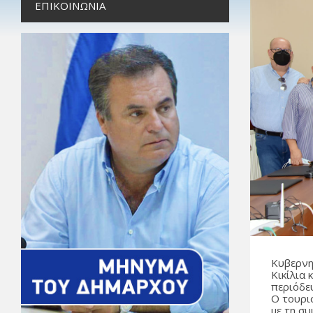
ΕΠΙΚΟΙΝΩΝΊΑ
Κυβερνη
Κικίλια
περιόδε
Ο τουρι
με τη σ