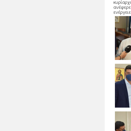
κυρίαρχ
ανέφερε
ενέργει