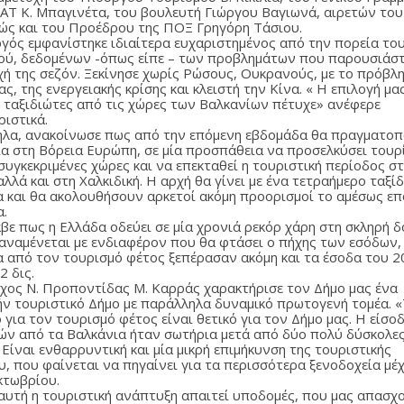
ΑΤ Κ. Μπαγινέτα, του βουλευτή Γιώργου Βαγιωνά, αιρετών το
θώς και του Προέδρου της ΠΟΞ Γρηγόρη Τάσιου.
γός εμφανίστηκε ιδιαίτερα ευχαριστημένος από την πορεία το
ού, δεδομένων -όπως είπε – των προβλημάτων που παρουσιάσ
χή της σεζόν. Ξεκίνησε χωρίς Ρώσους, Ουκρανούς, με το πρόβλ
ς, της ενεργειακής κρίσης και κλειστή την Κίνα. « Η επιλογή μα
 ταξιδιώτες από τις χώρες των Βαλκανίων πέτυχε» ανέφερε
ριστικά.
λα, ανακοίνωσε πως από την επόμενη εβδομάδα θα πραγματοπ
ία στη Βόρεια Ευρώπη, σε μία προσπάθεια να προσελκύσει τουρ
συγκεκριμένες χώρες και να επεκταθεί η τουριστική περίοδος σ
λλά και στη Χαλκιδική. Η αρχή θα γίνει με ένα τετραήμερο ταξίδ
α και θα ακολουθήσουν αρκετοί ακόμη προορισμοί το αμέσως ε
α.
βε πως η Ελλάδα οδεύει σε μία χρονιά ρεκόρ χάρη στη σκληρή δ
 αναμένεται με ενδιαφέρον που θα φτάσει ο πήχης των εσόδων,
α από τον τουρισμό φέτος ξεπέρασαν ακόμη και τα έσοδα του 
2 δις.
χος Ν. Προποντίδας Μ. Καρράς χαρακτήρισε τον Δήμο μας ένα
ήν τουριστικό Δήμο με παράλληλα δυναμικό πρωτογενή τομέα. 
για τον τουρισμό φέτος είναι θετικό για τον Δήμο μας. Η είσο
ών από τα Βαλκάνια ήταν σωτήρια μετά από δύο πολύ δύσκολε
 Είναι ενθαρρυντική και μία μικρή επιμήκυνση της τουριστικής
υ, που φαίνεται να πηγαίνει για τα περισσότερα ξενοδοχεία μέ
κτωβρίου.
 αυτή η τουριστική ανάπτυξη απαιτεί υποδομές, που μας απασχ