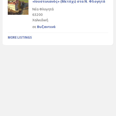
«Ιουστινιανός» (Μετόχι) στα Ν. Φλογητά
Νέα Φλογητά
63200
Χαλκιδική
σε
Βυζαντινά
MORE LISTINGS