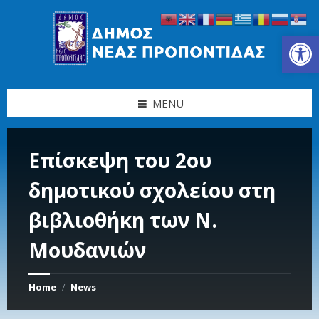
Skip
Skip
Skip
Skip
to
to
to
to
content
left
right
footer
Ανοίξτε τη γραμμή εργαλείων
sidebar
sidebar
MENU
Επίσκεψη του 2ου
δημοτικού σχολείου στη
βιβλιοθήκη των Ν.
Μουδανιών
Home
News
/