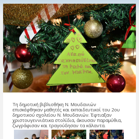
Τη δημοτική βιβλιοθήκη Ν. Μουδανιών
επισκέφθηκαν μαθητές και εκπαιδευτικοί του 2ου
δημοτικού σχολείου Ν. Μουδανιών. Έφτιαξαν
χριστουγεννιάτικα στολίδια, άκουσαν παραμύθια,
ζωγράφισαν και τραγούδησαν τα κάλαντα.