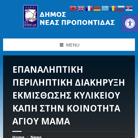
Skip
Skip
Skip
Skip
to
to
to
to
content
left
right
footer
Ανοίξτε τη γραμμή εργαλείων
sidebar
sidebar
MENU
ΕΠΑΝΑΛΗΠΤΙΚΗ
ΠΕΡΙΛΗΠΤΙΚΗ ΔΙΑΚΗΡΥΞΗ
ΕΚΜΙΣΘΩΣΗΣ ΚΥΛΙΚΕΙΟΥ
ΚΑΠΗ ΣΤΗΝ ΚΟΙΝΟΤΗΤΑ
ΑΓΙΟΥ ΜΑΜΑ
Home
News
/