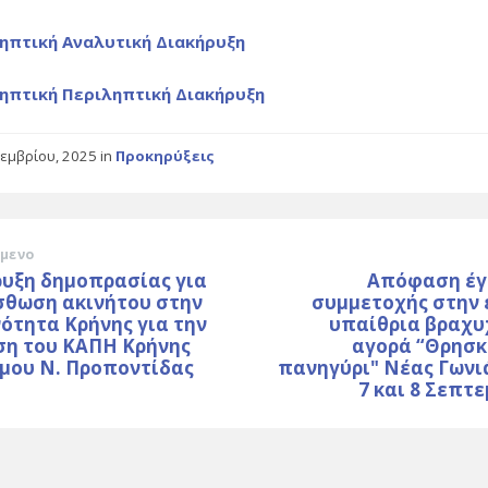
ηπτική Αναλυτική Διακήρυξη
ηπτική Περιληπτική Διακήρυξη
τεμβρίου, 2025
in
Προκηρύξεις
μενο
ρυξη δημοπρασίας για
Απόφαση έγ
σθωση ακινήτου στην
συμμετοχής στην 
νότητα Κρήνης για την
υπαίθρια βραχυ
ση του ΚΑΠΗ Κρήνης
αγορά “Θρησκ
μου Ν. Προποντίδας
πανηγύρι" Νέας Γωνι
7 και 8 Σεπτ