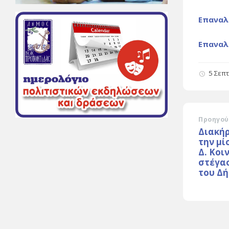
Επαναλ
Επαναλ
5 Σεπ
Προηγού
Διακή
την μί
Δ. Κοι
στέγα
του Δή