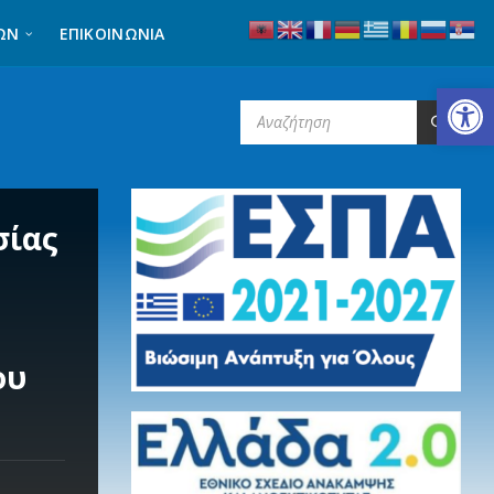
ΩΝ
ΕΠΙΚΟΙΝΩΝΊΑ
Ανοίξτε τη γραμμή εργαλείων
SEARCH:
σίας
ου