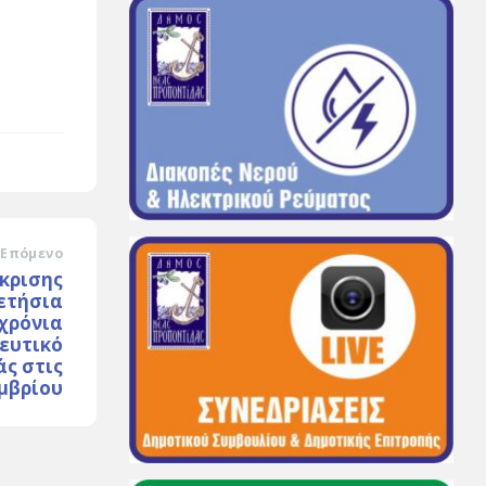
Επόμενο
κρισης
ετήσια
χρόνια
ευτικό
άς στις
εμβρίου