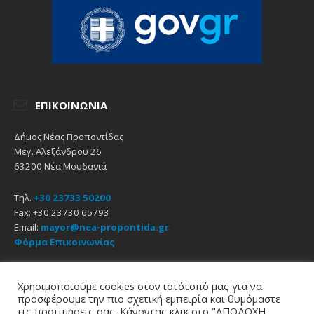
ΕΠΙΚΟΙΝΩΝΊΑ
Δήμος Νέας Προποντίδας
Μεγ. Αλεξάνδρου 26
63200 Νέα Μουδανιά
Τηλ.
+30 23733 50200
Fax: +30 23730 65793
Email:
mayor@nea-propontida.gr
Φόρμα Επικοινωνίας
Δήλωση Προσβασιμότητας
Χρησιμοποιούμε cookies στον ιστότοπό μας για να
προσφέρουμε την πιο σχετική εμπειρία και θυμόμαστε
Email
Facebook
YouTube
τις προτιμήσεις σας. Κάνοντας κλικ στο "ΑΠΟΔΟΧΗ