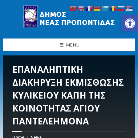
Skip
Skip
Skip
Skip
to
to
to
to
content
left
right
footer
Ανοίξτε τη γραμμή εργαλείων
sidebar
sidebar
MENU
ΕΠΑΝΑΛΗΠΤΙΚΗ
ΔΙΑΚΗΡΥΞΗ ΕΚΜΙΣΘΩΣΗΣ
ΚΥΛΙΚΕΙΟΥ ΚΑΠΗ ΤΗΣ
ΚΟΙΝΟΤΗΤΑΣ ΑΓΙΟΥ
ΠΑΝΤΕΛΕΗΜΟΝΑ
Home
News
/