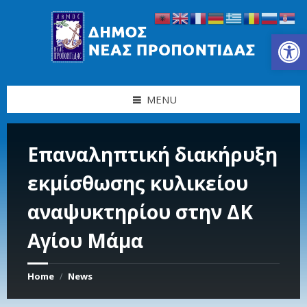
Skip
Skip
Skip
Skip
to
to
to
to
content
left
right
footer
Ανοίξτε τη γραμμή εργαλείων
sidebar
sidebar
MENU
Επαναληπτική διακήρυξη
εκμίσθωσης κυλικείου
αναψυκτηρίου στην ΔΚ
Αγίου Μάμα
Home
News
/