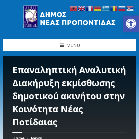
Skip
Skip
Skip
Skip
to
to
to
to
content
left
right
footer
Ανοίξτε τη γραμμή εργαλείων
sidebar
sidebar
MENU
Επαναληπτική Αναλυτική
Διακήρυξη εκμίσθωσης
δημοτικού ακινήτου στην
Κοινότητα Νέας
Ποτίδαιας
Home
News
/