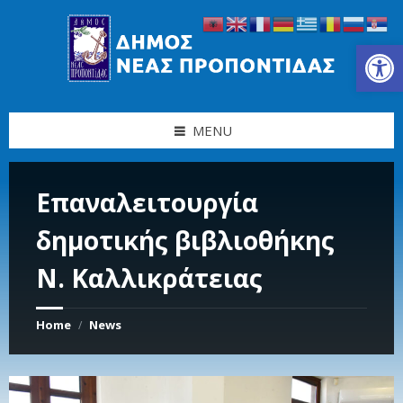
Skip
Skip
Skip
Skip
to
to
to
to
content
left
right
footer
Ανοίξτε τη γραμμή εργαλείων
sidebar
sidebar
MENU
Επαναλειτουργία
δημοτικής βιβλιοθήκης
Ν. Καλλικράτειας
Home
News
/